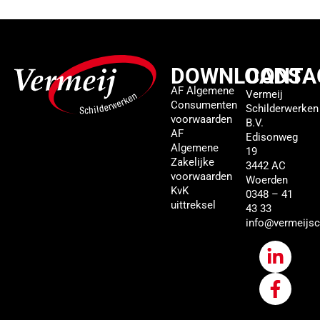
DOWNLOADS
CONTA
AF Algemene
Vermeij
Consumenten
Schilderwerken
voorwaarden
B.V.
AF
Edisonweg
Algemene
19
Zakelijke
3442 AC
voorwaarden
Woerden
KvK
0348 – 41
uittreksel
43 33
info@vermeijsc