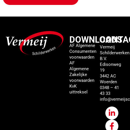
DOWNLOADS
CONTA
AF Algemene
Vermeij
Consumenten
Schilderwerken
voorwaarden
B.V.
AF
Edisonweg
Algemene
19
Zakelijke
3442 AC
voorwaarden
Woerden
KvK
0348 – 41
uittreksel
43 33
info@vermeijsc