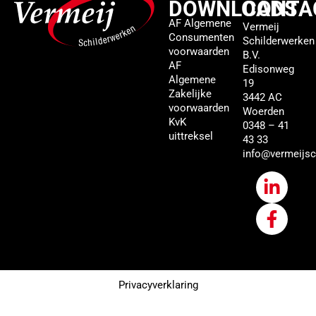
DOWNLOADS
CONTA
AF Algemene
Vermeij
Consumenten
Schilderwerken
voorwaarden
B.V.
AF
Edisonweg
Algemene
19
Zakelijke
3442 AC
voorwaarden
Woerden
KvK
0348 – 41
uittreksel
43 33
info@vermeijsc
Privacyverklaring