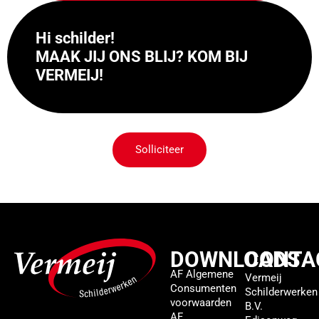
Hi schilder!
MAAK JIJ ONS BLIJ? KOM BIJ
VERMEIJ!
Solliciteer
DOWNLOADS
CONTA
AF Algemene
Vermeij
Consumenten
Schilderwerken
voorwaarden
B.V.
AF