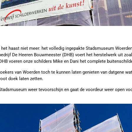
je het haast niet meer: het volledig ingepakte Stadsmuseum Woerden
wbedrijf De Heeren Bouwmeester (DHB) voert het herstelwerk uit zoa
 DHB voeren onze schilders Mike en Dani het complete buitenschilde
ekers van Woerden toch te kunnen laten genieten van datgene wat h
oot doek laten zetten.
 Stadsmuseum weer tevoorschijn en gaat de voordeur weer open voo