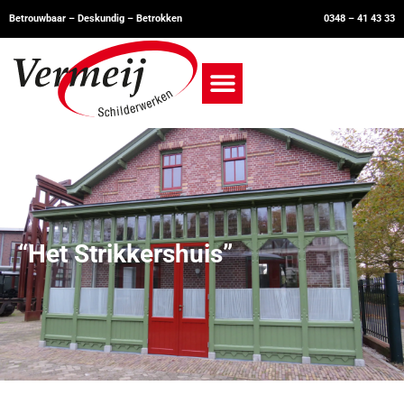
Betrouwbaar – Deskundig – Betrokken
0348 – 41 43 33
Kom bij Vermeij
“Het Strikkershuis”