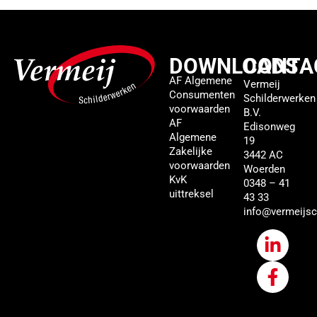
DOWNLOADS
CONTA
AF Algemene
Vermeij
Consumenten
Schilderwerken
voorwaarden
B.V.
AF
Edisonweg
Algemene
19
Zakelijke
3442 AC
voorwaarden
Woerden
KvK
0348 – 41
uittreksel
43 33
info@vermeijsc